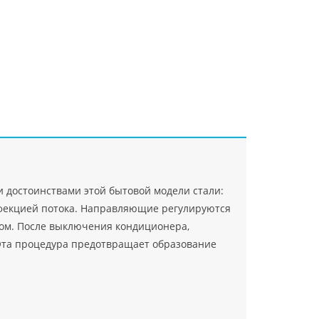
"Джасткрафт"
Farlanos Enterprizes
ООО
ЗАО"Руск
PHP
">
Код PHP
">
"МидасМеталлАрт"
PHP
">
Код PHP
">
достоинствами этой бытовой модели стали:
нфекцией потока. Направляющие регулируются
зом. После выключения кондиционера,
 Эта процедура предотвращает образование