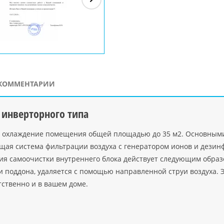
ЗАО"Рускон"
Код
ООО DigitalAgency
ЧПТУП "Делорри"
ООО 
PHP
">
Код PHP
">
Код PHP
">
Код 
КОММЕНТАРИИ
инверторного типа
 охлаждение помещения общей площадью до 35 м2. Основными 
ющая система фильтрации воздуха с генератором ионов и дези
ия самоочистки внутреннего блока действует следующим обра
 и поддона, удаляется с помощью направленной струи воздуха.
тственно и в вашем доме.