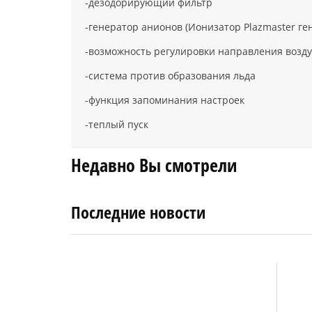
-дезодорирующий фильтр
-генератор анионов (Ионизатор Plazmaster ге
-возможность регулировки направления возд
-система против образования льда
-функция запоминания настроек
-теплый пуск
Недавно Вы смотрели
Последние новости
4
27
апреля
января
2019
2018