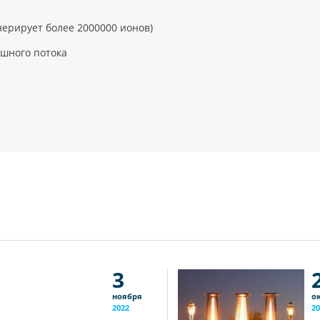
нерирует более 2000000 ионов)
ушного потока
3
ноября
о
2022
20