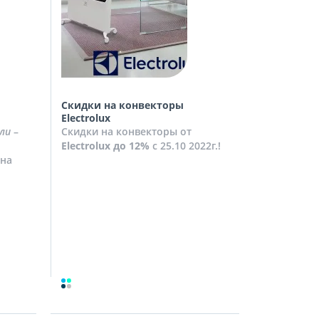
Скидки на конвекторы
Скидки на
Electrolux
Скидки на
ли
–
Скидки на конвекторы от
до
10%
с 2
Electrolux
до 12%
с 25.10 2022г.!
Посмотрет
на