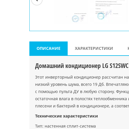
ри"
ООО "Джасткрафт"
Farlanos Enterprizes
ООО
Код PHP
">
Код PHP
">
"МидасМеталлАрт"
Код PHP
">
ОПИСАНИЕ
ХАРАКТЕРИСТИКИ
Домашний кондиционер LG S12SWC 
Этот инверторный кондиционер рассчитан на
низкий уровень шума, всего 19 Дб. Впечатля
с помощью пульта ДУ в любую сторону. Функц
остаточная влага в полостях теплообменника
плесени и бактерий в кондиционере, а соотве
Технические характеристики
Тип: настенная сплит-система