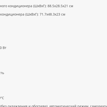
ого кондиционера (ШxВxГ): 88.5x28.5x21 см
кондиционера (ШxВxГ): 71.7x48.3x23 см
0 Вт
сть
0°С
без охлаждения и обогрева), автоматический режим, самодиаг