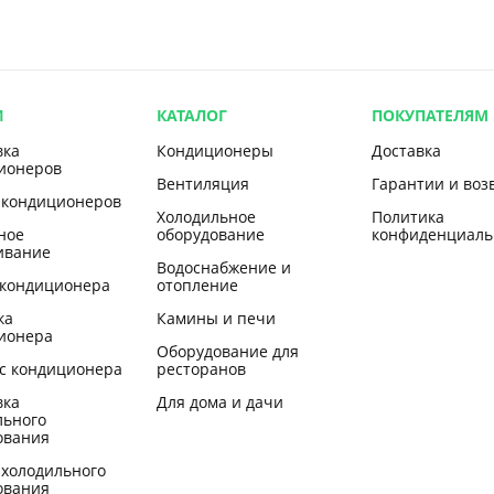
И
КАТАЛОГ
ПОКУПАТЕЛЯМ
вка
Кондиционеры
Доставка
ионеров
Вентиляция
Гарантии и воз
 кондиционеров
Холодильное
Политика
ное
оборудование
конфиденциаль
ивание
Водоснабжение и
 кондиционера
отопление
ка
Камины и печи
ионера
Оборудование для
с кондиционера
ресторанов
вка
Для дома и дачи
льного
ования
 холодильного
ования