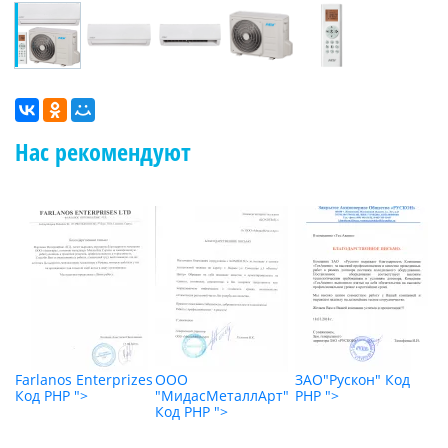
Нас рекомендуют
"
Farlanos Enterprizes
ООО
ЗАО"Рускон"
Код
О
Код PHP
">
"МидасМеталлАрт"
PHP
">
К
Код PHP
">