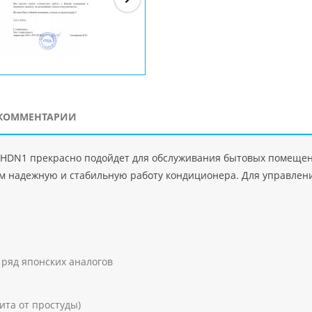
ЗАО"Рускон"
Код
ООО DigitalAgency
ЧПТУП "Делорри"
ООО 
PHP
">
Код PHP
">
Код PHP
">
Код 
КОММЕНТАРИИ
N1 прекрасно подойдет для обслуживания бытовых помещени
 надежную и стабильную работу кондиционера. Для управлени
ряд японских аналогов
та от простуды)