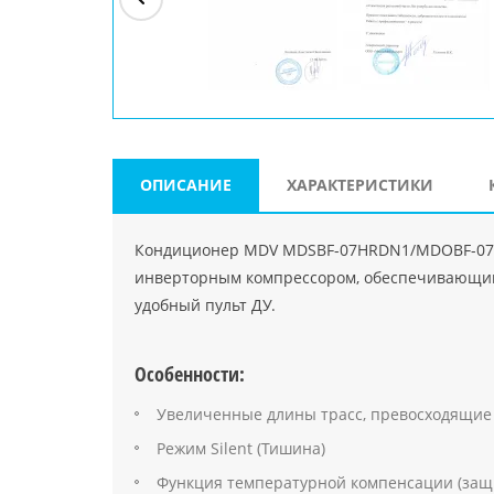
ри"
ООО "Джасткрафт"
Farlanos Enterprizes
ООО
Код PHP
">
Код PHP
">
"МидасМеталлАрт"
Код PHP
">
ОПИСАНИЕ
ХАРАКТЕРИСТИКИ
Кондиционер MDV MDSBF-07HRDN1/MDOBF-07HD
инверторным компрессором, обеспечивающим
удобный пульт ДУ.
Особенности:
Увеличенные длины трасс, превосходящие 
Режим Silent (Тишина)
Функция температурной компенсации (защи