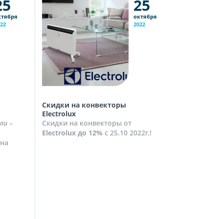
25
25
ктября
октября
22
2022
Скидки на конвекторы
Скидки на
Electrolux
Скидки на
ли
–
Скидки на конвекторы от
до
10%
с 2
Electrolux
до 12%
с 25.10 2022г.!
Посмотрет
на