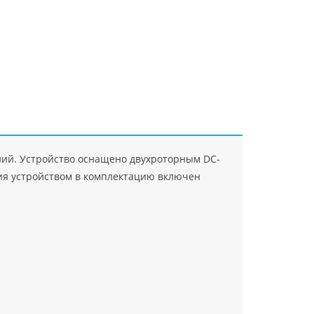
"Джасткрафт"
Farlanos Enterprizes
ООО
ЗАО"Руск
PHP
">
Код PHP
">
"МидасМеталлАрт"
PHP
">
Код PHP
">
й. Устройство оснащено двухроторным DC-
я устройством в комплектацию включен