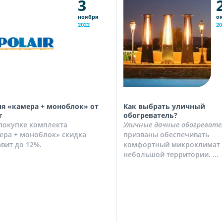
3
ноября
о
2022
20
я «камера + моноблок» от
Как выбрать уличный
r
обогреватель?
покупке комплекта
Уличные дачные обогревате
ера + моноблок» скидка
призваны обеспечивать
авит до 12%.
комфортный микроклимат 
небольшой территории. ...