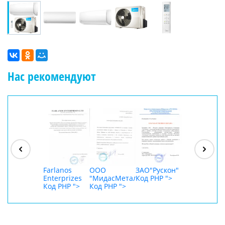
Нас рекомендуют
ООО
"Джасткрафт"
Код PHP
">
Farlanos
ООО
ЗАО"Рускон"
ООО
Enterprizes
"МидасМеталлАрт"
Код PHP
">
DigitalAgenc
Код PHP
">
Код PHP
">
Код PHP
">