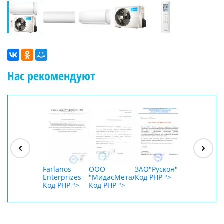
Нас рекомендуют
ООО
"Джасткрафт"
Код PHP
">
Farlanos
ООО
ЗАО"Рускон"
ООО
Enterprizes
"МидасМеталлАрт"
Код PHP
">
DigitalAgenc
Код PHP
">
Код PHP
">
Код PHP
">