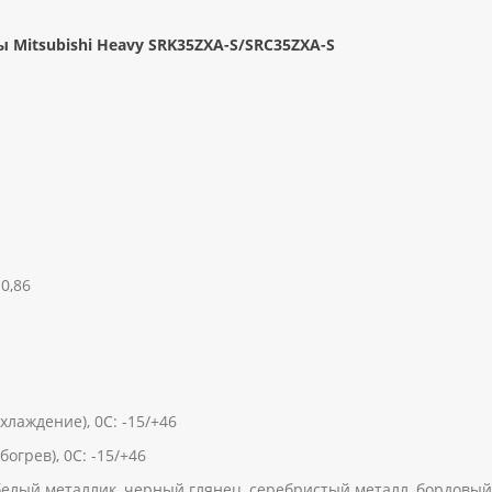
 Mitsubishi Heavy SRK35ZXA-S/SRC35ZXA-S
0,86
лаждение), 0С: -15/+46
огрев), 0С: -15/+46
белый металлик, черный глянец, серебристый металл, бордовый