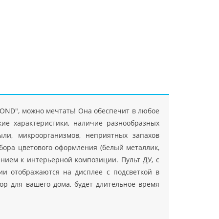
"Джасткрафт"
Farlanos Enterprizes
ООО
ЗАО"Руск
PHP
">
Код PHP
">
"МидасМеталлАрт"
PHP
">
Код PHP
">
MOND", можно мечтать! Она обеспечит в любое
ие характеристики, наличие разнообразных
ыли, микроорганизмов, неприятных запахов
бора цветового оформления (белый металлик,
ением к интерьерной композиции. Пульт ДУ, с
ии отображаются на дисплее с подсветкой в
ор для вашего дома, будет длительное время