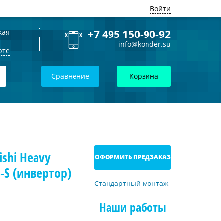
Войти
кая
+7 495 150-90-92
info@konder.su
рте
Сравнение
Корзина
shi Heavy
ОФОРМИТЬ ПРЕДЗАКАЗ
-S (инвертор)
Стандартный монтаж
Наши работы