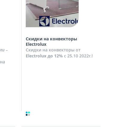
Скидки на конвекторы
Скидки на
Electrolux
Скидки на
ли
–
Скидки на конвекторы от
до
10%
с 2
Electrolux
до 12%
с 25.10 2022г.!
Посмотрет
на