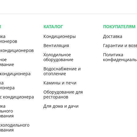
И
КАТАЛОГ
ПОКУПАТЕЛЯМ
вка
Кондиционеры
Доставка
ионеров
Вентиляция
Гарантии и воз
 кондиционеров
Холодильное
Политика
ное
оборудование
конфиденциаль
ивание
Водоснабжение и
 кондиционера
отопление
ка
Камины и печи
ионера
Оборудование для
с кондиционера
ресторанов
вка
Для дома и дачи
льного
ования
 холодильного
ования