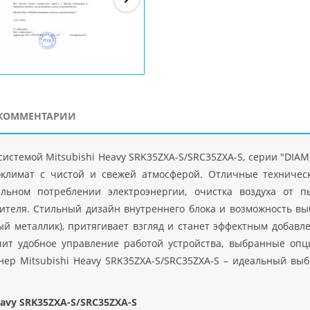
ЗАО"Рускон"
Код
ООО DigitalAgency
ЧПТУП "Делорри"
ООО 
PHP
">
Код PHP
">
Код PHP
">
Код 
КОММЕНТАРИИ
истемой Mitsubishi Heavy SRK35ZXA-S/SRC35ZXA-S, серии "DIA
лимат с чистой и свежей атмосферой. Отличные техническ
ьном потреблении электроэнергии, очистка воздуха от п
бителя. Стильный дизайн внутреннего блока и возможность вы
й металлик), притягивает взгляд и станет эффектным добавл
ит удобное управление работой устройства, выбранные опц
ер Mitsubishi Heavy SRK35ZXA-S/SRC35ZXA-S – идеальный выб
avy SRK35ZXA-S/SRC35ZXA-S