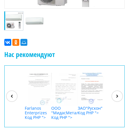
Нас рекомендуют
ООО
"Джасткрафт"
Код PHP
">
Farlanos
ООО
ЗАО"Рускон"
ООО
Enterprizes
"МидасМеталлАрт"
Код PHP
">
DigitalAgenc
Код PHP
">
Код PHP
">
Код PHP
">