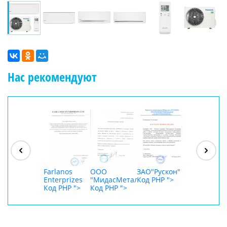
Нас рекомендуют
ООО
"Джасткрафт"
Код PHP
">
Farlanos
ООО
ЗАО"Рускон"
ООО
Enterprizes
"МидасМеталлАрт"
Код PHP
">
DigitalAgenc
Код PHP
">
Код PHP
">
Код PHP
">