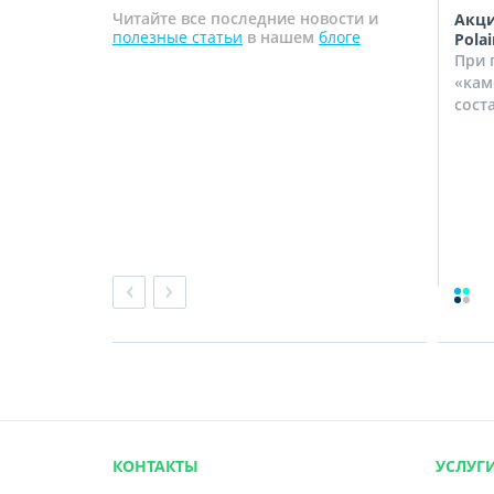
Читайте все последние новости и
ановкой
Цены на стандартный монтаж
Акци
полезные статьи
в нашем
блоге
снижены с 26.01.18 по 28.02.18
Polai
! В связи с
Спешим сообщить вам, что в
При 
ажного
период с 26 января по 28
«кам
товили для
февраля 2018 г. стандартный
сост
монтаж кондиционеров,...
КОНТАКТЫ
УСЛУГ