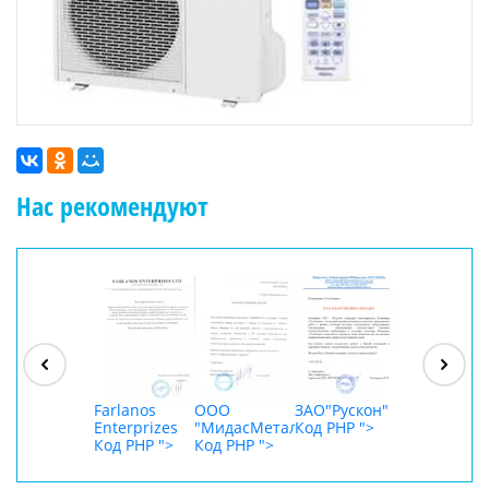
Нас рекомендуют
ООО
"Джасткрафт"
Код PHP
">
Farlanos
ООО
ЗАО"Рускон"
ООО
Enterprizes
"МидасМеталлАрт"
Код PHP
">
DigitalAgenc
Код PHP
">
Код PHP
">
Код PHP
">