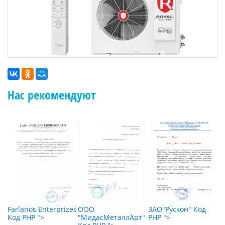
Нас рекомендуют
"
Farlanos Enterprizes
ООО
ЗАО"Рускон"
Код
О
Код PHP
">
"МидасМеталлАрт"
PHP
">
К