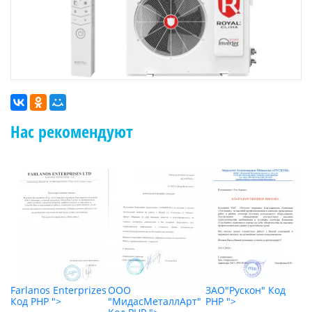
Нас рекомендуют
"
Farlanos Enterprizes
ООО
ЗАО"Рускон"
Код
О
Код PHP
">
"МидасМеталлАрт"
PHP
">
К