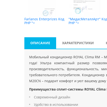
т"
Код PHP
">
Farlanos Enterprizes
Код
"МидасМеталлАрт"
Ко
PHP
">
PHP
">
ОПИСАНИЕ
ХАРАКТЕРИСТИКИ
Мобильный кондиционер ROYAL Clima RM – M20
года! Ультра компактный размер позволя
производительность, функциональность, м
требовательного потребителя. Кондиционер 
M20СN – подарит комфорт и уют вашему дому 
Преимущества сплит-системы ROYAL Clima
Современный дизайн
Удобство в использовании