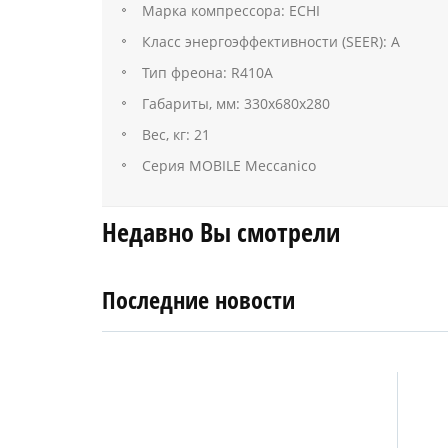
Марка компрессора: ECHI
Класс энергоэффективности (SEER): А
Тип фреона: R410A
Габариты, мм: 330х680х280
Вес, кг: 21
Серия MOBILE Meccanico
Недавно Вы смотрели
Последние новости
4
27
апреля
января
2019
2018