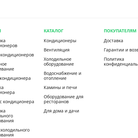
И
КАТАЛОГ
ПОКУПАТЕЛЯМ
вка
Кондиционеры
Доставка
ионеров
Вентиляция
Гарантии и воз
 кондиционеров
Холодильное
Политика
ное
оборудование
конфиденциаль
ивание
Водоснабжение и
 кондиционера
отопление
ка
Камины и печи
ионера
Оборудование для
с кондиционера
ресторанов
вка
Для дома и дачи
льного
ования
 холодильного
ования