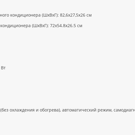
ого кондиционера (ШxВxГ): 82,6x27,5x26 см
кондиционера (ШxВxГ): 72x54.8x26.5 см
 Вт
без охлаждения и обогрева), автоматический режим, самодиаг