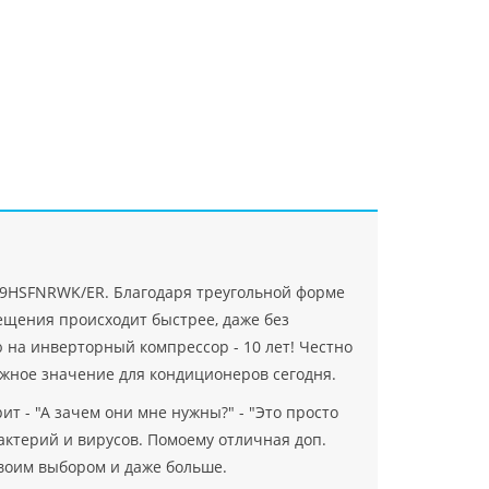
"Джасткрафт"
Farlanos Enterprizes
ООО
ЗАО"Руск
PHP
">
Код PHP
">
"МидасМеталлАрт"
PHP
">
Код PHP
">
09HSFNRWK/ER. Благодаря треугольной форме
ещения происходит быстрее, даже без
 на инверторный компрессор - 10 лет! Честно
ожное значение для кондиционеров сегодня.
т - "А зачем они мне нужны?" - "Это просто
актерий и вирусов. Помоему отличная доп.
своим выбором и даже больше.