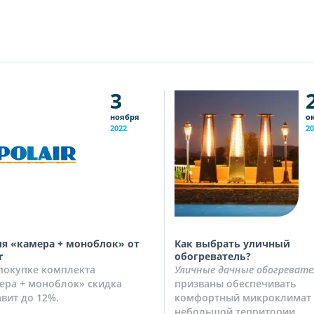
3
ноября
о
2022
20
я «камера + моноблок» от
Как выбрать уличный
r
обогреватель?
покупке комплекта
Уличные дачные обогревате
ера + моноблок» скидка
призваны обеспечивать
авит до 12%.
комфортный микроклимат 
небольшой территории. ...