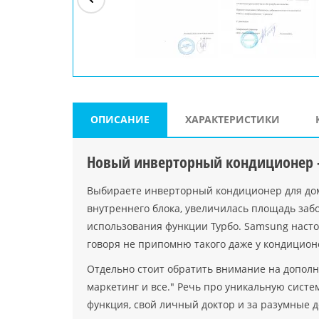
ри"
ООО "Джасткрафт"
Farlanos Enterprizes
ООО
Код PHP
">
Код PHP
">
"МидасМеталлАрт"
Код PHP
">
ОПИСАНИЕ
ХАРАКТЕРИСТИКИ
Новый инверторный кондиционер 
Выбираете инверторный кондиционер для дом
внутреннего блока, увеличилась площадь заб
использования функции Турбо. Samsung настол
говоря не припомню такого даже у кондицион
Отдельно стоит обратить внимание на дополни
маркетинг и все." Речь про уникальную систе
функция, свой личный доктор и за разумные 