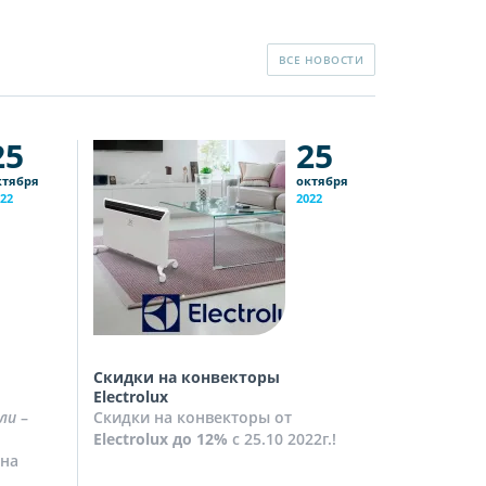
ВСЕ НОВОСТИ
25
25
ктября
октября
22
2022
Скидки на конвекторы
Скидки на
Electrolux
Скидки на
ли
–
Скидки на конвекторы от
до
10%
с 2
Electrolux
до 12%
с 25.10 2022г.!
Посмотрет
на