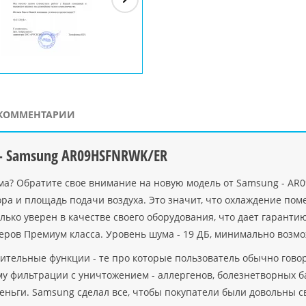
ЗАО"Рускон"
Код
ООО DigitalAgency
ЧПТУП "Делорри"
ООО 
PHP
">
Код PHP
">
Код PHP
">
Код 
КОММЕНТАРИИ
- Samsung AR09HSFNRWK/ER
а? Обратите свое внимание на новую модель от Samsung - AR
ора и площадь подачи воздуха. Это значит, что охлаждение пом
ько уверен в качестве своего оборудования, что дает гарантию
еров Премиум класса. Уровень шума - 19 ДБ, минимально возм
тельные функции - те про которые пользователь обычно говори
му фильтрации с уничтожением - аллергенов, болезнетворных б
деньги. Samsung сделал все, чтобы покупатели были довольны 