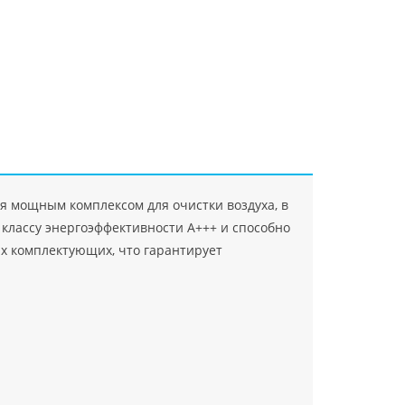
"Джасткрафт"
Farlanos Enterprizes
ООО
ЗАО"Руск
PHP
">
Код PHP
">
"МидасМеталлАрт"
PHP
">
Код PHP
">
ая мощным комплексом для очистки воздуха, в
 классу энергоэффективности А+++ и способно
х комплектующих, что гарантирует