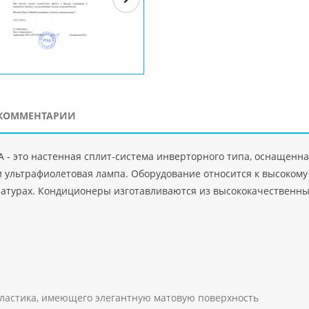
ЗАО"Рускон"
Код
ООО DigitalAgency
ЧПТУП "Делорри"
ООО 
PHP
">
Код PHP
">
Код PHP
">
Код 
КОММЕНТАРИИ
A - это настенная сплит-система инверторного типа, оснащенн
и ультрафиолетовая лампа. Оборудование относится к высокому
атурах. Кондиционеры изготавливаются из высококачественны
пластика, имеющего элегантную матовую поверхность