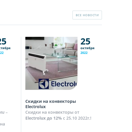
ВСЕ НОВОСТИ
25
25
ктября
октября
22
2022
Скидки на конвекторы
Скидки на
Electrolux
Скидки на
ли
–
Скидки на конвекторы от
до
10%
с 2
Electrolux
до 12%
с 25.10 2022г.!
Посмотрет
на