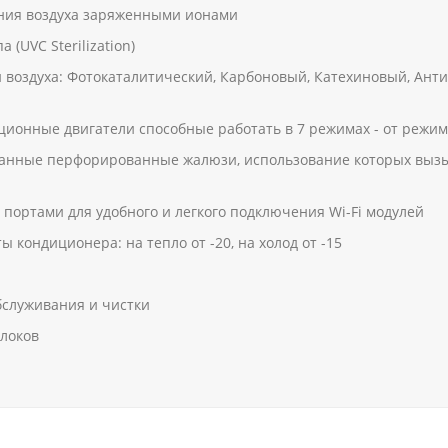
ния воздуха заряженными ионами
(UVC Sterilization)
и воздуха: Фотокаталитический, Карбоновый, Катехиновый, Ант
ционные двигатели способные работать в 7 режимах - от режим
анные перфорированные жалюзи, использование которых вызыв
ортами для удобного и легкого подключения Wi-Fi модулей
ондиционера: на тепло от -20, на холод от -15
бслуживания и чистки
локов