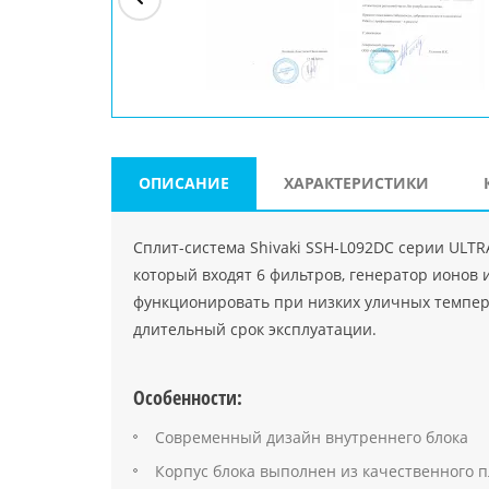
ри"
ООО "Джасткрафт"
Farlanos Enterprizes
ООО
Код PHP
">
Код PHP
">
"МидасМеталлАрт"
Код PHP
">
ОПИСАНИЕ
ХАРАКТЕРИСТИКИ
Сплит-система Shivaki SSH-L092DC серии ULTR
который входят 6 фильтров, генератор ионов 
функционировать при низких уличных темпер
длительный срок эксплуатации.
Особенности:
Современный дизайн внутреннего блока
Корпус блока выполнен из качественного 