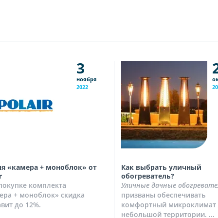
3
ноября
о
2022
20
я «камера + моноблок» от
Как выбрать уличный
r
обогреватель?
покупке комплекта
Уличные дачные обогревате
ера + моноблок» скидка
призваны обеспечивать
авит до 12%.
комфортный микроклимат 
небольшой территории. ...