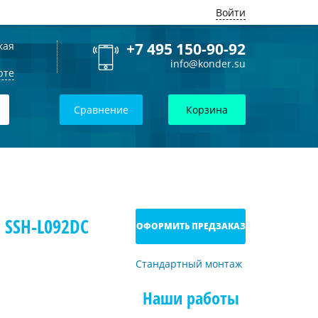
Войти
кая
+7 495 150-90-92
info@konder.su
рте
Сравнение
Корзина
 SSH-L092DC
ОФОРМИТЬ ПРЕДЗАКАЗ
Стандартный монтаж
Наши работы