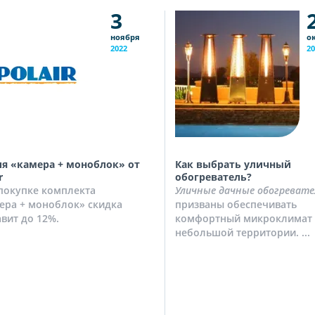
3
ноября
о
2022
20
я «камера + моноблок» от
Как выбрать уличный
r
обогреватель?
покупке комплекта
Уличные дачные обогревате
ера + моноблок» скидка
призваны обеспечивать
авит до 12%.
комфортный микроклимат 
небольшой территории. ...