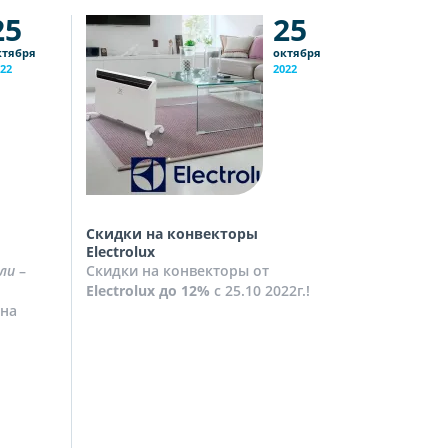
25
25
ктября
октября
22
2022
Скидки на конвекторы
Скидки на
Electrolux
Скидки на
ли
–
Скидки на конвекторы от
до
10%
с 2
Electrolux
до 12%
с 25.10 2022г.!
Посмотрет
на