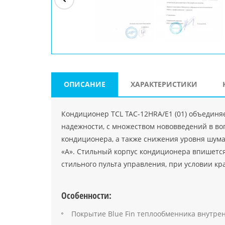
ри"
ООО "Джасткрафт"
Farlanos Enterprizes
ООО
Код PHP
">
Код PHP
">
"МидасМеталлАрт"
Код PHP
">
ОПИСАНИЕ
ХАРАКТЕРИСТИКИ
Кондиционер TCL TAC-12HRA/E1 (01) объединяе
надежности, с множеством нововведений в во
кондиционера, а также снижения уровня шум
«А». Стильный корпус кондиционера впишется
стильного пульта управления, при условии к
Особенности:
Покрытие Blue Fin теплообменника внутрен