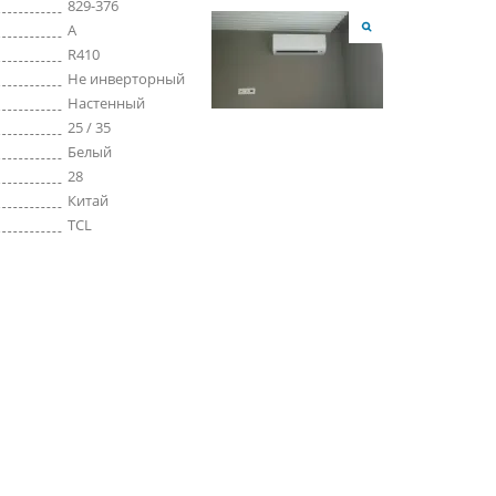
829-376
A
R410
Не инверторный
Настенный
25 / 35
Белый
28
Китай
TCL