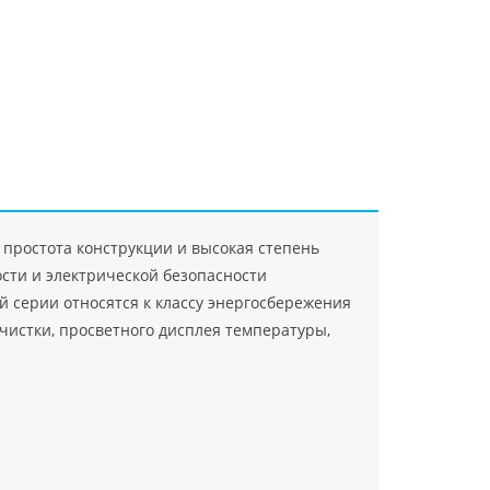
"Джасткрафт"
Farlanos Enterprizes
ООО
ЗАО"Руск
PHP
">
Код PHP
">
"МидасМеталлАрт"
PHP
">
Код PHP
">
 простота конструкции и высокая степень
сти и электрической безопасности
 серии относятся к классу энергосбережения
чистки, просветного дисплея температуры,