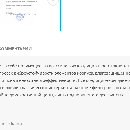
ЗАО"Рускон"
Код
ООО DigitalAgency
ЧПТУП "Делорри"
ООО 
PHP
">
Код PHP
">
Код PHP
">
Код 
КОММЕНТАРИИ
т в себе преимущества классических кондиционеров, такие как
просах виброустойчивости элементов корпуса, влагозащищенно
а и повышению энергоэффективности. Все кондиционеры данной
 в любой классический интерьер, а наличие фильтров тонкой о
райне демократичной цены, лишь подчеркнет его достоинства.
него блока