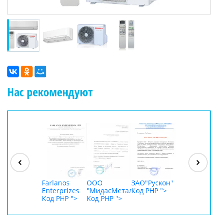
Нас рекомендуют
ООО
"Джасткрафт"
Код PHP
">
Farlanos
ООО
ЗАО"Рускон"
ООО
Enterprizes
"МидасМеталлАрт"
Код PHP
">
DigitalAgenc
Код PHP
">
Код PHP
">
Код PHP
">