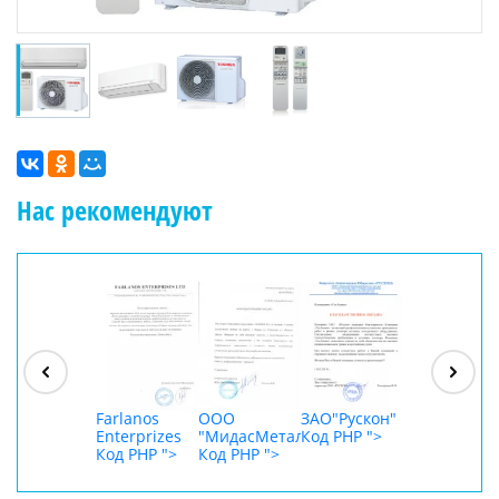
Нас рекомендуют
ООО
"Джасткрафт"
Код PHP
">
Farlanos
ООО
ЗАО"Рускон"
ООО
Enterprizes
"МидасМеталлАрт"
Код PHP
">
DigitalAgenc
Код PHP
">
Код PHP
">
Код PHP
">