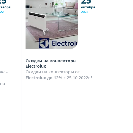
25
25
ктября
октября
22
2022
Скидки на конвекторы
Скидки на
Electrolux
Скидки на
ли
–
Скидки на конвекторы от
до
10%
с 2
Electrolux
до 12%
с 25.10 2022г.!
Посмотрет
на