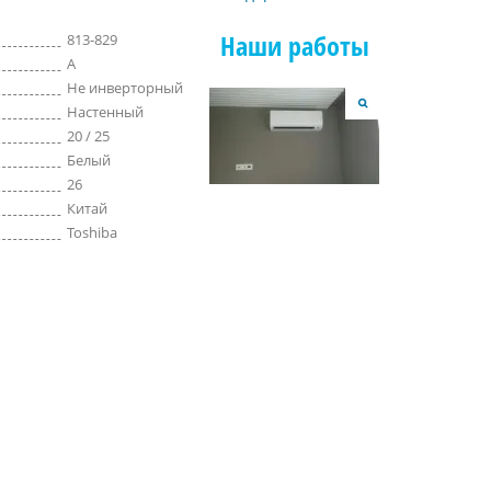
Наши работы
813-829
A
Не инверторный
Настенный
20 / 25
Белый
26
Китай
Toshiba