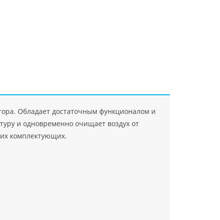
"Джасткрафт"
Farlanos Enterprizes
ООО
ЗАО"Руск
PHP
">
Код PHP
">
"МидасМеталлАрт"
PHP
">
Код PHP
">
тора. Обладает достаточным функционалом и
туру и одновременно очищает воздух от
ских комплектующих.