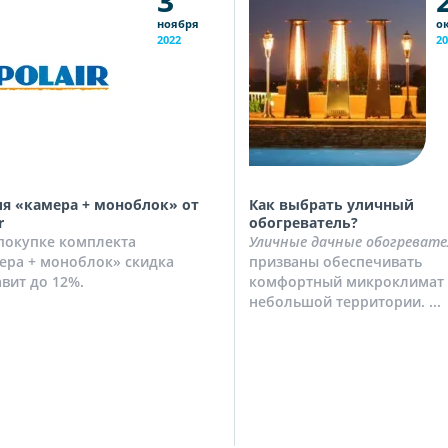
3
ноября
о
2022
20
я «камера + моноблок» от
Как выбрать уличный
r
обогреватель?
покупке комплекта
Уличные дачные обогревате
ера + моноблок» скидка
призваны обеспечивать
авит до 12%.
комфортный микроклимат 
небольшой территории. ...