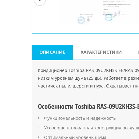
ри"
ООО "Джасткрафт"
Farlanos Enterprizes
ООО
Код PHP
">
Код PHP
">
"МидасМеталлАрт"
Код PHP
">
ОПИСАНИЕ
ХАРАКТЕРИСТИКИ
Кондиционер Toshiba RAS-09U2KH3S-EE/RAS-0
низким уровнем шума (25 дБ). Работает в ре
частичек пыли, шерсти и пуха. Охватывает пл
Особенности Toshiba RAS-09U2KH3S-
Функциональность и надежность
Усовершенствованная конструкция воздуш
Оптимальный уровень шума