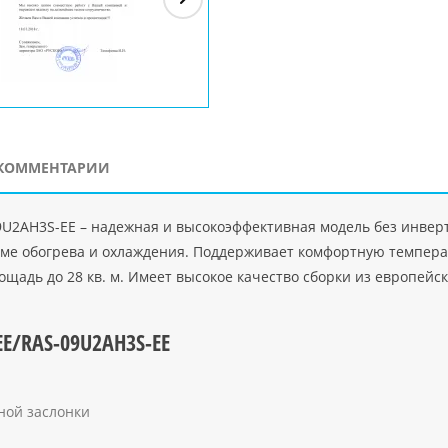
ЗАО"Рускон"
Код
ООО DigitalAgency
ЧПТУП "Делорри"
ООО 
PHP
">
Код PHP
">
Код PHP
">
Код 
КОММЕНТАРИИ
9U2AH3S-EE – надежная и высокоэффективная модель без инвер
жиме обогрева и охлаждения. Поддерживает комфортную темпера
ощадь до 28 кв. м. Имеет высокое качество сборки из европей
EE/RAS-09U2AH3S-EE
ной заслонки