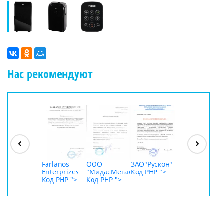
Нас рекомендуют
ООО
"Джасткрафт"
Код PHP
">
Farlanos
ООО
ЗАО"Рускон"
ООО
Enterprizes
"МидасМеталлАрт"
Код PHP
">
DigitalAgenc
Код PHP
">
Код PHP
">
Код PHP
">