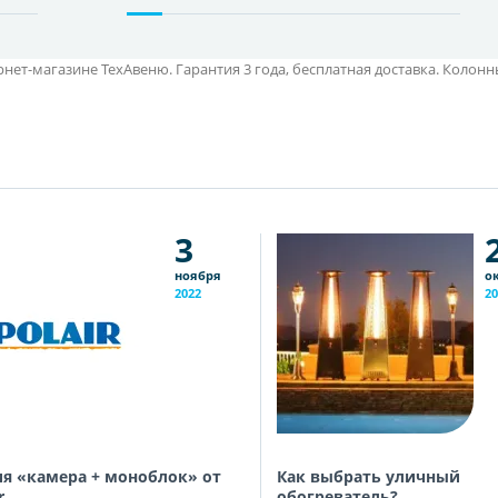
нет-магазине ТехАвеню. Гарантия 3 года, бесплатная доставка. Колон
3
ноября
о
2022
20
я «камера + моноблок» от
Как выбрать уличный
r
обогреватель?