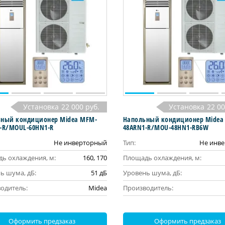
Установка
22 000 руб.
Установка
22 00
ный кондиционер Midea MFM-
Напольный кондиционер Midea
-R/MOUL-60HN1-R
48ARN1-R/MOU-48HN1-RB6W
Не инверторный
Тип:
Не инв
ь охлаждения, м:
160, 170
Площадь охлаждения, м:
ь шума, дБ:
51 дБ
Уровень шума, дБ:
одитель:
Midea
Производитель:
Оформить предзаказ
Оформить предзаказ