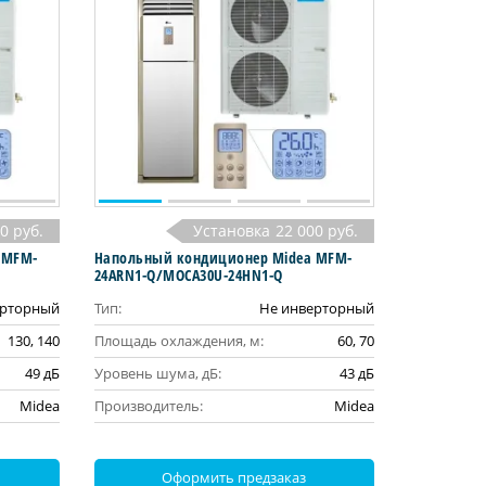
0 руб.
Установка
22 000 руб.
 MFM-
Напольный кондиционер Midea MFM-
24ARN1-Q/MOCA30U-24HN1-Q
ерторный
Тип:
Не инверторный
130, 140
Площадь охлаждения, м:
60, 70
49 дБ
Уровень шума, дБ:
43 дБ
Midea
Производитель:
Midea
Оформить предзаказ