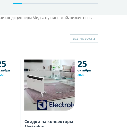
ные кондиционеры Мидеа с установкой, низкие цены,
ВСЕ НОВОСТИ
25
25
ктября
октября
22
2022
Скидки на конвекторы
Скидки на
Electrolux
Скидки на