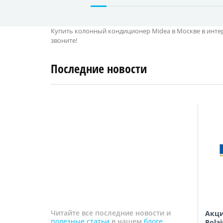
Купить колонный кондиционер Midea в Москве в интер
звоните!
Последние новости
4
27
апреля
января
2019
2018
Читайте все последние новости и
ановкой
Цены на стандартный монтаж
Акци
полезные статьи
в нашем
блоге
снижены с 26.01.18 по 28.02.18
Polai