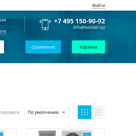
Войти
кая
+7 495 150-90-92
info@konder.su
рте
Сравнение
Корзина
тировать:
По умолчанию