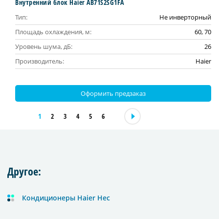
Внутренний блок Haier AB71S2SG1FA
Тип:
Не инверторный
Площадь охлаждения, м:
60, 70
Уровень шума, дБ:
26
Производитель:
Haier
Оформить предзаказ
1
2
3
4
5
6
Другое:
Кондиционеры Haier Hec