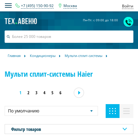
+7 (495) 150-90-92
Москва
Войти
Пн-Пт: с 09:00 до 18:00
Главная
Кондиционеры
Мульти-сплит-системы
Мульти сплит-системы Haier
1
2
3
4
5
6
По умолчанию
Фильтр товаров