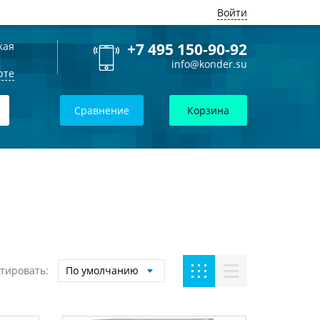
Войти
кая
+7 495 150-90-92
info@konder.su
рте
Сравнение
Корзина
тировать:
По умолчанию