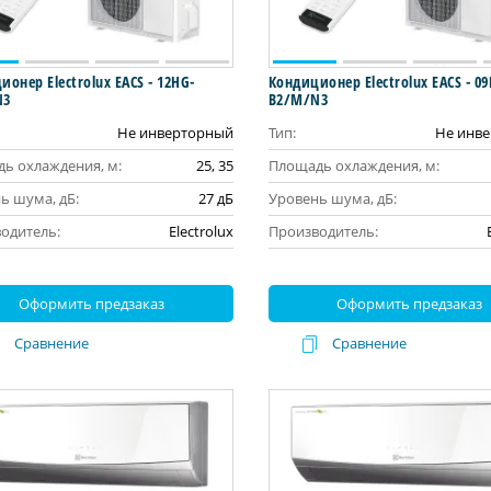
онер Electrolux EACS - 12HG-
Кондиционер Electrolux EACS - 0
N3
B2/M/N3
Не инверторный
Тип:
Не инв
ь охлаждения, м:
25, 35
Площадь охлаждения, м:
ь шума, дБ:
27 дБ
Уровень шума, дБ:
одитель:
Electrolux
Производитель:
Оформить предзаказ
Оформить предзаказ
Сравнение
Сравнение