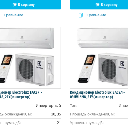
В корзину
В корзину
Сравнение
Сравнение
онер Electrolux EACS/I-
Кондиционер Electrolux EACS/I-
N8_21Y(инвертор)
09HVI/N8_21Y(инвертор)
Инверторный
Тип:
Инве
ь охлаждения, м:
30, 35
Площадь охлаждения, м:
ь шума, дБ:
21
Уровень шума, дБ: