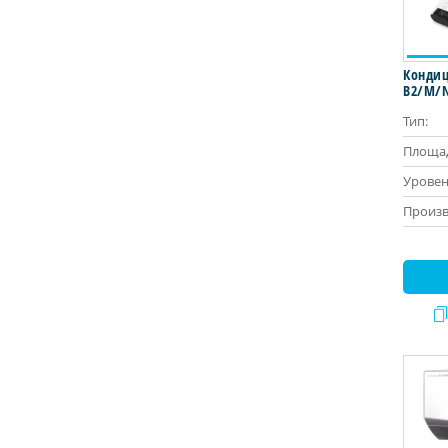
Кондици
B2/M/
Тип:
Площад
Уровен
Произв