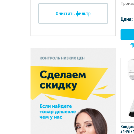
Произв
Цена:
Кондици
24HVI/