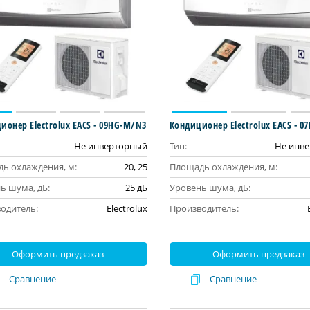
ионер Electrolux EACS - 09HG-M/N3
Кондиционер Electrolux EACS - 
Не инверторный
Тип:
Не инв
ь охлаждения, м:
20, 25
Площадь охлаждения, м:
ь шума, дБ:
25 дБ
Уровень шума, дБ:
одитель:
Electrolux
Производитель:
Оформить предзаказ
Оформить предзаказ
Сравнение
Сравнение