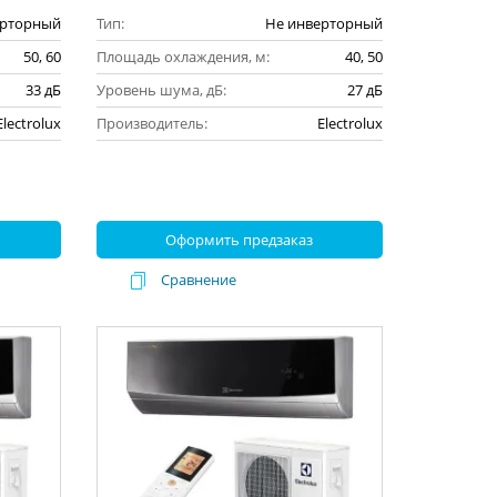
ерторный
Тип:
Не инверторный
50, 60
Площадь охлаждения, м:
40, 50
33 дБ
Уровень шума, дБ:
27 дБ
Electrolux
Производитель:
Electrolux
Оформить предзаказ
Сравнение