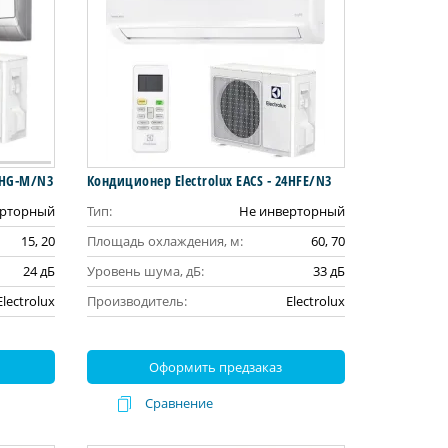
07HG-M/N3
Кондиционер Electrolux EACS - 24HFE/N3
ерторный
Тип:
Не инверторный
15, 20
Площадь охлаждения, м:
60, 70
24 дБ
Уровень шума, дБ:
33 дБ
Electrolux
Производитель:
Electrolux
Оформить предзаказ
Сравнение