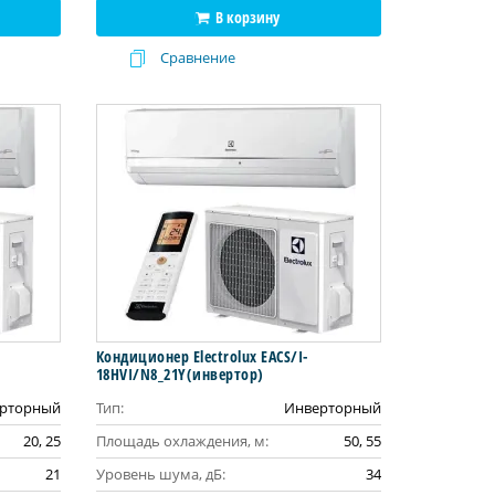
В корзину
Сравнение
Кондиционер Electrolux EACS/I-
18HVI/N8_21Y(инвертор)
рторный
Тип:
Инверторный
20, 25
Площадь охлаждения, м:
50, 55
21
Уровень шума, дБ:
34