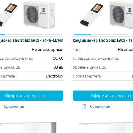
ионер Electrolux EACS - 24HG-M/N3
Кондиционер Electrolux EACS - 
Не инверторный
Тип:
Не инв
ь охлаждения, м:
50, 60
Площадь охлаждения, м:
ь шума, дБ:
33 дБ
Уровень шума, дБ:
одитель:
Electrolux
Производитель:
Оформить предзаказ
Оформить предзаказ
Сравнение
Сравнение