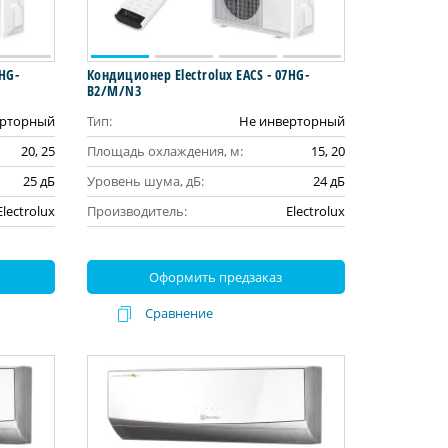
9HG-
Кондиционер Electrolux EACS - 07HG-
B2/M/N3
ерторный
Тип:
Не инверторный
20, 25
Площадь охлаждения, м:
15, 20
25 дБ
Уровень шума, дБ:
24 дБ
Electrolux
Производитель:
Electrolux
Оформить предзаказ
Сравнение