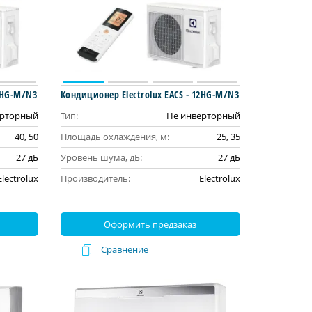
18HG-M/N3
Кондиционер Electrolux EACS - 12HG-M/N3
ерторный
Тип:
Не инверторный
40, 50
Площадь охлаждения, м:
25, 35
27 дБ
Уровень шума, дБ:
27 дБ
Electrolux
Производитель:
Electrolux
Оформить предзаказ
Сравнение