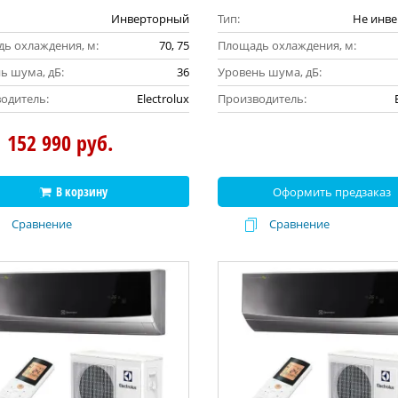
Инверторный
Тип:
Не инв
ь охлаждения, м:
70, 75
Площадь охлаждения, м:
ь шума, дБ:
36
Уровень шума, дБ:
одитель:
Electrolux
Производитель:
152 990 руб.
В корзину
Оформить предзаказ
Сравнение
Сравнение