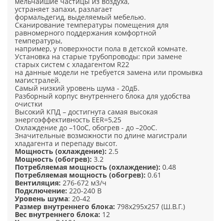
мельчайшие частицы из воздуха,
устраняет запахи, разлагает
формальдегид, выделяемый мебелью.
Сканирование температуры помещения для
равномерного поддержания комфортной
температуры,
например, у поверхности пола в детской комнате.
Установка на старые трубопроводы: при замене
старых систем с хладагентом R22
на данные модели не требуется замена или промывка
магистралей.
Самый низкий уровень шума - 20дБ.
Разборный корпус внутреннего блока для удобства
очистки
Высокий КПД – достигнута самая высокая
энергоэффективность EER=5,25
Охлаждение до –10oС, обогрев - до –20oС.
Значительные возможности по длине магистрали
хладагента и перепаду высот.
Мощность (охлаждение):
2.5
Мощность (обогрев):
3.2
Потребляемая мощность (охлаждение):
0.48
Потребляемая мощность (обогрев):
0.61
Вентиляция:
276-672 м3/ч
Подключение:
220-240 В
Уровень шума
: 20-42
Размер внутреннего блока:
798х295х257 (Ш.В.Г.)
Вес внутреннего блока:
12