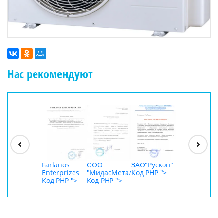
Нас рекомендуют
ООО
"Джасткрафт"
Код PHP
">
Farlanos
ООО
ЗАО"Рускон"
ООО
Enterprizes
"МидасМеталлАрт"
Код PHP
">
DigitalAgenc
Код PHP
">
Код PHP
">
Код PHP
">