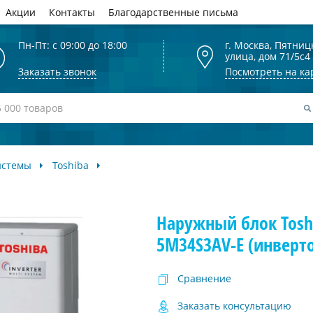
Акции
Контакты
Благодарственные письма
Пн-Пт: с 09:00 до 18:00
г. Москва, Пятниц
улица, дом 71/5с4
Заказать звонок
Посмотреть на ка
истемы
Toshiba
Наружный блок Tosh
5M34S3AV-E (инверт
Сравнение
Заказать консультацию