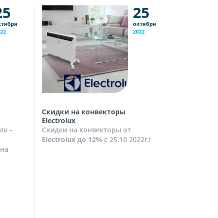
25
25
ктября
октября
22
2022
Скидки на конвекторы
Скидки на
Electrolux
Скидки на
ли
–
Скидки на конвекторы от
до
10%
с 2
Electrolux
до 12%
с 25.10 2022г.!
Посмотрет
на