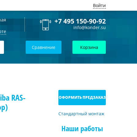
Войти
кая
+7 495 150-90-92
info@konder.su
рте
Сравнение
Корзина
iba RAS-
ОФОРМИТЬ ПРЕДЗАКАЗ
ор)
Стандартный монтаж
Наши работы