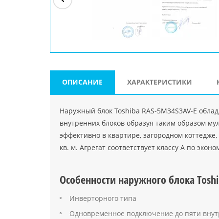
ри"
ООО "Джасткрафт"
Farlanos Enterprizes
ООО
Код PHP
">
Код PHP
">
"МидасМеталлАрт"
Код PHP
">
ОПИСАНИЕ
ХАРАКТЕРИСТИКИ
Наружный блок Toshiba RAS-5M34S3AV-E облад
внутренних блоков образуя таким образом му
эффективно в квартире, загородном коттедже
кв. м. Агрегат соответствует классу А по экон
Особенности наружного блока Tosh
Инверторного типа
Одновременное подключение до пяти внут