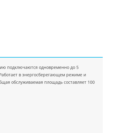
"Джасткрафт"
Farlanos Enterprizes
ООО
ЗАО"Руск
PHP
">
Код PHP
">
"МидасМеталлАрт"
PHP
">
Код PHP
">
анию подключаются одновременно до 5
. Работает в энергосберегающем режиме и
Общая обслуживаемая площадь составляет 100