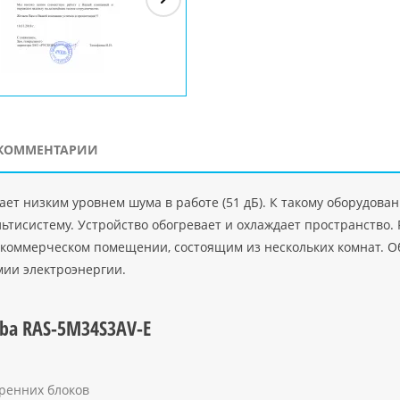
ЗАО"Рускон"
Код
ООО DigitalAgency
ЧПТУП "Делорри"
ООО 
PHP
">
Код PHP
">
Код PHP
">
Код 
КОММЕНТАРИИ
ает низким уровнем шума в работе (51 дБ). К такому оборудов
льтисистему. Устройство обогревает и охлаждает пространство
, коммерческом помещении, состоящим из нескольких комнат. 
омии электроэнергии.
iba RAS-5M34S3AV-E
ренних блоков