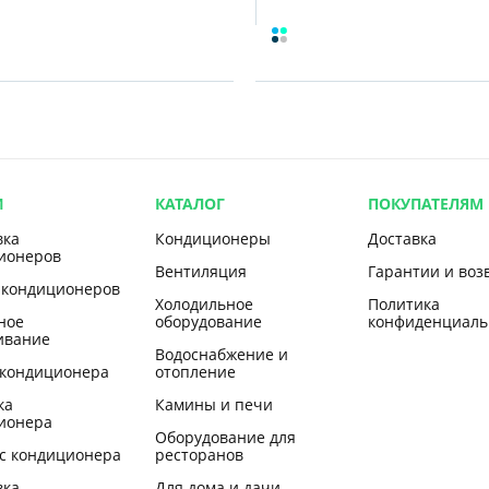
И
КАТАЛОГ
ПОКУПАТЕЛЯМ
вка
Кондиционеры
Доставка
ионеров
Вентиляция
Гарантии и воз
 кондиционеров
Холодильное
Политика
ное
оборудование
конфиденциаль
ивание
Водоснабжение и
 кондиционера
отопление
ка
Камины и печи
ионера
Оборудование для
с кондиционера
ресторанов
вка
Для дома и дачи