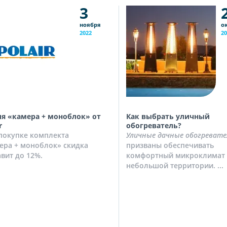
3
ноября
о
2022
20
я «камера + моноблок» от
Как выбрать уличный
r
обогреватель?
покупке комплекта
Уличные дачные обогревате
ера + моноблок» скидка
призваны обеспечивать
авит до 12%.
комфортный микроклимат 
небольшой территории. ...