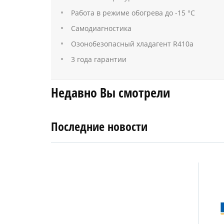
Работа в режиме обогрева до -15 °С
Самодиагностика
Озонобезопасный хладагент R410a
3 года гарантии
Недавно Вы смотрели
Последние новости
4
27
апреля
января
2019
2018