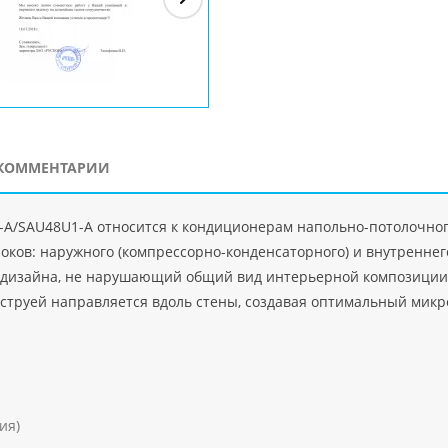
ЗАО"Рускон"
Код
ООО DigitalAgency
ЧПТУП "Делорри"
ООО 
PHP
">
Код PHP
">
Код PHP
">
Код 
КОММЕНТАРИИ
D1-A/SAU48U1-A относится к кондиционерам напольно-потолочно
блоков: наружного (компрессорно-конденсаторного) и внутренн
о дизайна, не нарушающий общий вид интерьерной композиции,
струей направляется вдоль стены, создавая оптимальный мик
ия)