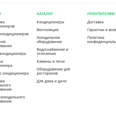
И
КАТАЛОГ
ПОКУПАТЕЛЯМ
вка
Кондиционеры
Доставка
ионеров
Вентиляция
Гарантии и воз
 кондиционеров
Холодильное
Политика
ное
оборудование
конфиденциаль
ивание
Водоснабжение и
 кондиционера
отопление
ка
Камины и печи
ионера
Оборудование для
с кондиционера
ресторанов
вка
Для дома и дачи
льного
ования
 холодильного
ования