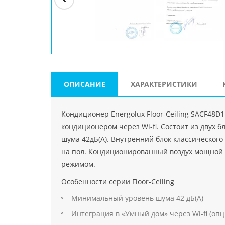
ри"
ООО "Джасткрафт"
Farlanos Enterprizes
ООО
Код PHP
">
Код PHP
">
"МидасМеталлАрт"
Код PHP
">
ОПИСАНИЕ
ХАРАКТЕРИСТИКИ
Кондиционер Energolux Floor-Ceiling SACF48
кондиционером через Wi-fi. Состоит из двух 
шума 42дБ(А). Внутренний блок классическог
на пол. Кондиционированный воздух мощной 
режимом.
Особенности серии Floor-Ceiling
Минимальный уровень шума 42 дБ(А)
Интеграция в «Умный дом» через Wi-fi (опц