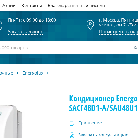
Акции
Контакты
Благодарственные письма
Пн-Пт: с 09:00 до 18:00
г. Москва, Пятниц
улица, дом 71/5с4
Заказать звонок
Посмотреть на ка
лочные
Energolux
Кондиционер Energolu
SACF48D1-A/SAU48U1
Сравнение
Заказать консультацию