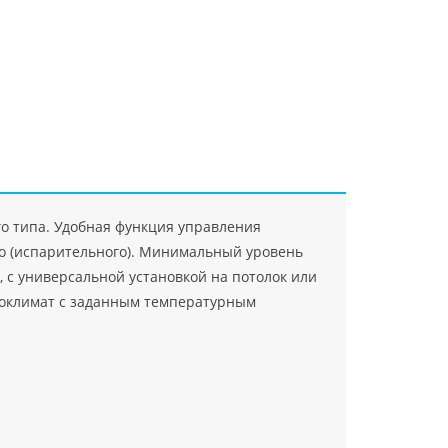
"Джасткрафт"
Farlanos Enterprizes
ООО
ЗАО"Руск
PHP
">
Код PHP
">
"МидасМеталлАрт"
PHP
">
Код PHP
">
го типа. Удобная функция управления
его (испарительного). Минимальный уровень
 с универсальной установкой на потолок или
роклимат с заданным температурным