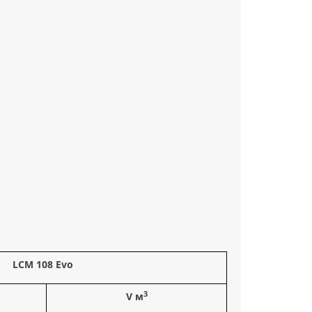
LСМ 108 Evo
3
V м