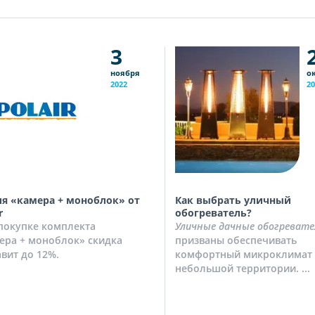
3
ноября
о
2022
20
я «камера + моноблок» от
Как выбрать уличный
r
обогреватель?
покупке комплекта
Уличные дачные обогревате
ера + моноблок» скидка
призваны обеспечивать
авит до 12%.
комфортный микроклимат 
небольшой территории. ...