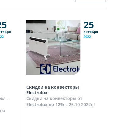
25
25
ктября
октября
22
2022
Скидки на конвекторы
Скидки на
Electrolux
Скидки на
ли
–
Скидки на конвекторы от
до
10%
с 2
Electrolux
до 12%
с 25.10 2022г.!
Посмотрет
на