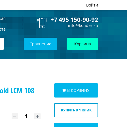
Войти
кая
+7 495 150-90-92
info@konder.su
рте
Сравнение
Корзина
old LCM 108
В КОРЗИНУ
КУПИТЬ В 1 КЛИК