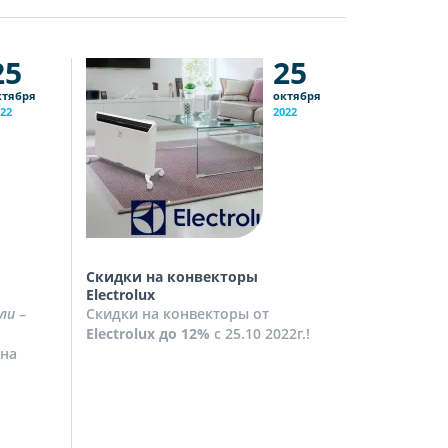
25
25
ктября
октября
22
2022
Скидки на конвекторы
Скидки на
Electrolux
Скидки на
ли
–
Скидки на конвекторы от
до
10%
с 2
Electrolux
до 12%
с 25.10 2022г.!
Посмотрет
на