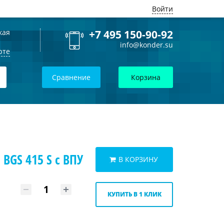
Войти
кая
+7 495 150-90-92
info@konder.su
рте
Сравнение
Корзина
BGS 415 S с ВПУ
В КОРЗИНУ
КУПИТЬ В 1 КЛИК