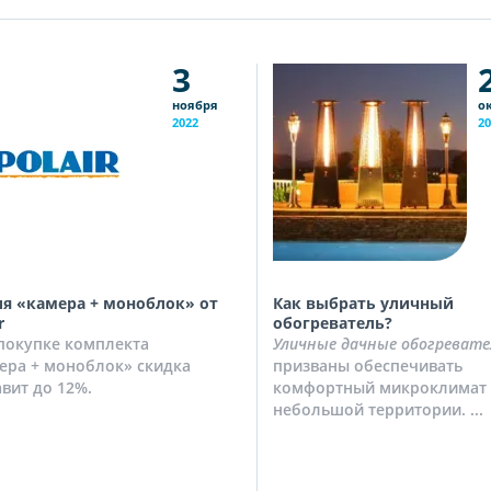
3
ноября
о
2022
20
я «камера + моноблок» от
Как выбрать уличный
r
обогреватель?
покупке комплекта
Уличные дачные обогревате
ера + моноблок» скидка
призваны обеспечивать
авит до 12%.
комфортный микроклимат 
небольшой территории. ...