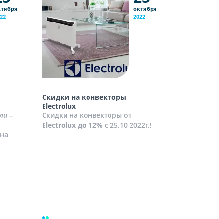
ктября
октября
22
2022
Скидки на конвекторы
Скидки на
Electrolux
Скидки на
ли
–
Скидки на конвекторы от
до
10%
с 2
Electrolux
до 12%
с 25.10 2022г.!
Посмотрет
на