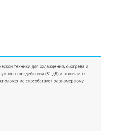
"Джасткрафт"
Farlanos Enterprizes
ООО
ЗАО"Руск
PHP
">
Код PHP
">
"МидасМеталлАрт"
PHP
">
Код PHP
">
еской техники для охлаждения, обогрева и
умового воздействия (31 дБ) и отличается
расположение способствует равномерному