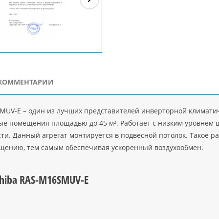
ЗАО"Рускон"
Код
ООО DigitalAgency
ЧПТУП "Делорри"
ООО 
PHP
">
Код PHP
">
Код PHP
">
Код 
КОММЕНТАРИИ
MUV-E – один из лучших представителей инверторной климатич
ые помещения площадью до 45 м². Работает с низким уровнем ш
ти. Данный агрегат монтируется в подвесной потолок. Такое 
ещению, тем самым обеспечивая ускоренный воздухообмен.
shiba RAS-M16SMUV-E