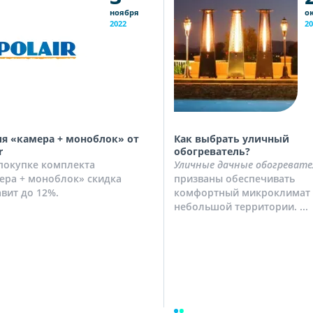
ноября
о
2022
20
я «камера + моноблок» от
Как выбрать уличный
r
обогреватель?
покупке комплекта
Уличные дачные обогревате
ера + моноблок» скидка
призваны обеспечивать
авит до 12%.
комфортный микроклимат 
небольшой территории. ...