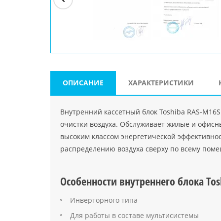
ри"
ООО "Джасткрафт"
Farlanos Enterprizes
ООО
Код PHP
">
Код PHP
">
"МидасМеталлАрт"
Код PHP
">
ОПИСАНИЕ
ХАРАКТЕРИСТИКИ
Внутренний кассетный блок Toshiba RAS-M16S
очистки воздуха. Обслуживает жилые и офисн
высоким классом энергетической эффективнос
распределению воздуха сверху по всему пом
Особенности внутреннего блока To
Инверторного типа
Для работы в составе мультисистемы