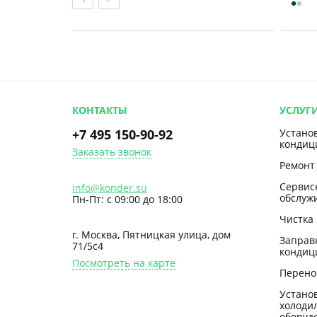
КОНТАКТЫ
УСЛУГ
+7 495 150-90-92
Устано
кондиц
Заказать звонок
Ремонт
Сервис
info@konder.su
обслуж
Пн-Пт: с 09:00 до 18:00
Чистка
г. Москва, Пятницкая улица, дом
Заправ
71/5с4
кондиц
Посмотреть на карте
Перено
Устано
холоди
оборуд