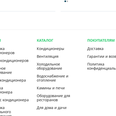
И
КАТАЛОГ
ПОКУПАТЕЛЯМ
вка
Кондиционеры
Доставка
ионеров
Вентиляция
Гарантии и воз
 кондиционеров
Холодильное
Политика
ное
оборудование
конфиденциаль
ивание
Водоснабжение и
 кондиционера
отопление
ка
Камины и печи
ионера
Оборудование для
с кондиционера
ресторанов
вка
Для дома и дачи
льного
ования