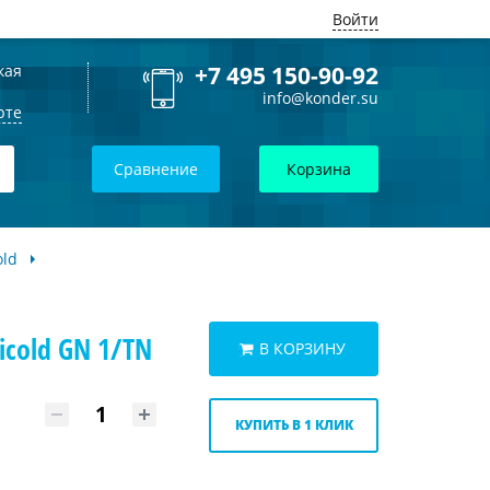
Войти
кая
+7 495 150-90-92
info@konder.su
рте
Сравнение
Корзина
old
cold GN 1/TN
В КОРЗИНУ
КУПИТЬ В 1 КЛИК