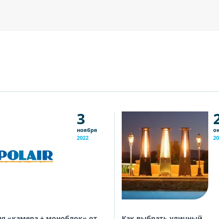
3
ноября
о
2022
20
я «камера + моноблок» от
Как выбрать уличный