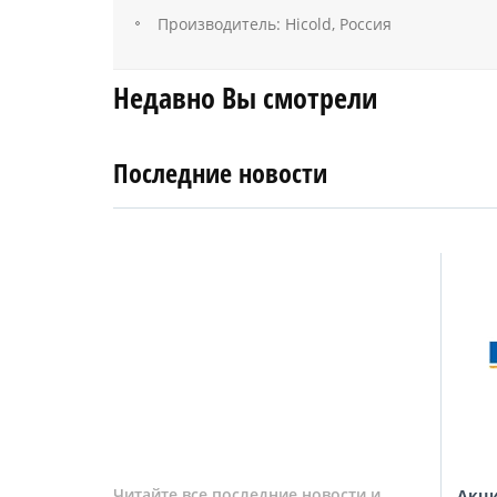
Производитель: Hicold, Россия
Недавно Вы смотрели
Последние новости
4
27
апреля
января
2019
2018
Читайте все последние новости и
ановкой
Цены на стандартный монтаж
Акци