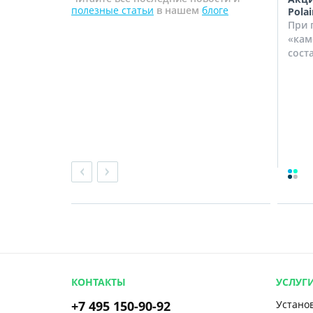
полезные статьи
в нашем
блоге
снижены с 26.01.18 по 28.02.18
Polai
! В связи с
Спешим сообщить вам, что в
При 
ажного
период с 26 января по 28
«кам
товили для
февраля 2018 г. стандартный
сост
монтаж кондиционеров,...
КОНТАКТЫ
УСЛУГ
+7 495 150-90-92
Устано