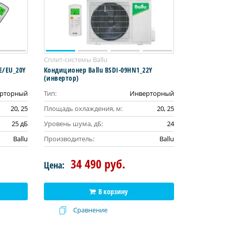
Сплит-системы Ballu
E/EU_20Y
Кондиционер Ballu BSDI-09HN1_22Y
(инвертор)
рторный
Тип:
Инверторный
20, 25
Площадь охлаждения, м:
20, 25
25 дБ
Уровень шума, дБ:
24
Ballu
Производитель:
Ballu
34 490 руб.
Цена:
В корзину
Сравнение