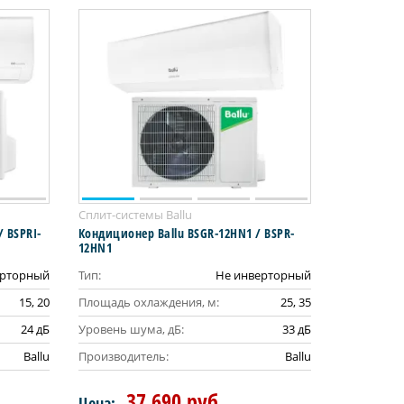
Сплит-системы Ballu
/ BSPRI-
Кондиционер Ballu BSGR-12HN1 / BSPR-
12HN1
рторный
Тип:
Не инверторный
15, 20
Площадь охлаждения, м:
25, 35
24 дБ
Уровень шума, дБ:
33 дБ
Ballu
Производитель:
Ballu
37 690 руб.
Цена: