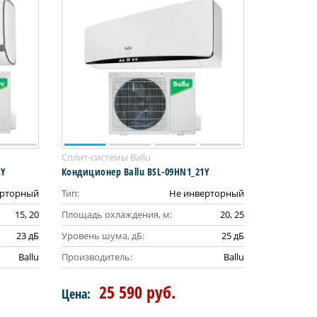
Сплит-системы Ballu
4Y
Кондиционер Ballu BSL-09HN1_21Y
ерторный
Тип:
Не инверторный
15, 20
Площадь охлаждения, м:
20, 25
23 дБ
Уровень шума, дБ:
25 дБ
Ballu
Производитель:
Ballu
25 590 руб.
Цена: