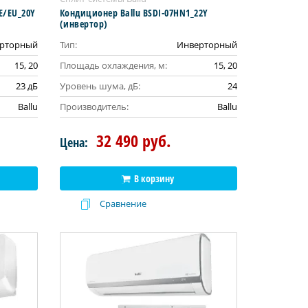
E/EU_20Y
Кондиционер Ballu BSDI-07HN1_22Y
(инвертор)
рторный
Тип:
Инверторный
15, 20
Площадь охлаждения, м:
15, 20
23 дБ
Уровень шума, дБ:
24
Ballu
Производитель:
Ballu
32 490 руб.
Цена:
В корзину
Сравнение