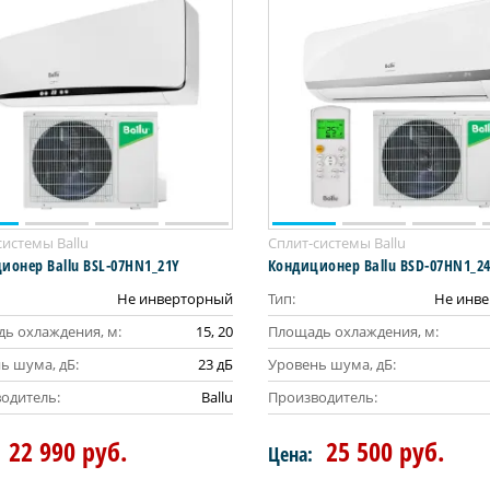
системы Ballu
Сплит-системы Ballu
ионер Ballu BSL-07HN1_21Y
Кондиционер Ballu BSD-07HN1_2
Не инверторный
Тип:
Не инв
ь охлаждения, м:
15, 20
Площадь охлаждения, м:
ь шума, дБ:
23 дБ
Уровень шума, дБ:
одитель:
Ballu
Производитель:
22 990 руб.
25 500 руб.
Цена: