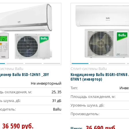
системы Ballu
Сплит-системы Ballu
ионер Ballu BSD-12HN1 _20Y
Кондиционер Ballu BSGRI-07HN8 
07HN1 (инвертор)
Не инверторный
Тип:
Инве
ь охлаждения, м:
25, 35
Площадь охлаждения, м:
ь шума, дБ:
31 дБ
Уровень шума, дБ:
одитель:
Ballu
Производитель:
36 590 руб.
36 690 руб.
Цена: