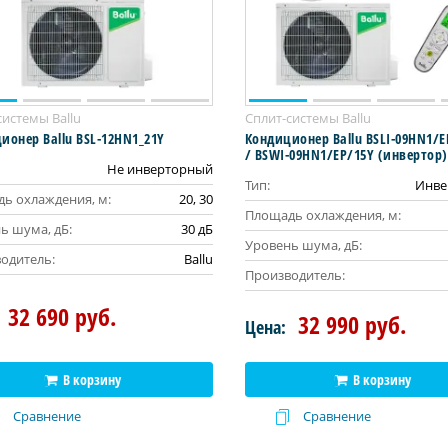
системы Ballu
Сплит-системы Ballu
ионер Ballu BSL-12HN1_21Y
Кондиционер Ballu BSLI-09HN1/E
/ BSWI-09HN1/EP/15Y (инвертор)
Не инверторный
Тип:
Инве
ь охлаждения, м:
20, 30
Площадь охлаждения, м:
ь шума, дБ:
30 дБ
Уровень шума, дБ:
одитель:
Ballu
Производитель:
32 690 руб.
32 990 руб.
Цена:
В корзину
В корзину
Сравнение
Сравнение