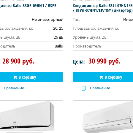
ионер Ballu BSGR-09HN1 / BSPR-
Кондиционер Ballu BSLI-07HN1/E
/ BSWI-07HN1/EP/15Y (инвертор)
Не инверторный
Тип:
Инве
ь охлаждения, м:
20, 25
Площадь охлаждения, м:
ь шума, дБ:
26 дБ
Уровень шума, дБ:
одитель:
Ballu
Производитель:
28 900 руб.
30 990 руб.
Цена:
В корзину
В корзину
Сравнение
Сравнение