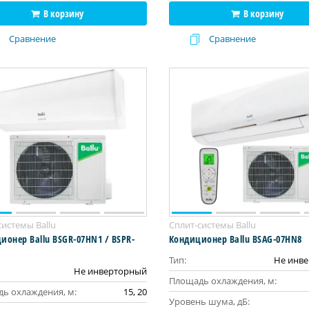
В корзину
В корзину
Сравнение
Сравнение
системы Ballu
Сплит-системы Ballu
ионер Ballu BSGR-07HN1 / BSPR-
Кондиционер Ballu BSAG-07HN8
Тип:
Не инв
Не инверторный
Площадь охлаждения, м:
ь охлаждения, м:
15, 20
Уровень шума, дБ: