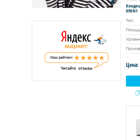
Кондиц
09HN1
Тип:
Площад
Уровен
Произв
Цена: