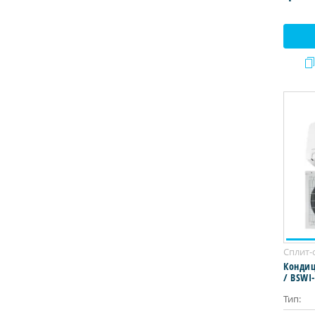
Сплит-
Кондиц
/ BSWI
Тип: