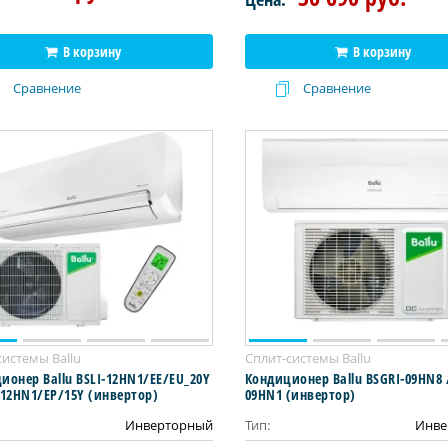
В корзину
В корзину
Сравнение
Сравнение
системы Ballu
Сплит-системы Ballu
ионер Ballu BSLI-12HN1/EE/EU_20Y
Кондиционер Ballu BSGRI-09HN8 
-12HN1/EP/15Y (инвертор)
09HN1 (инвертор)
Инверторный
Тип:
Инве