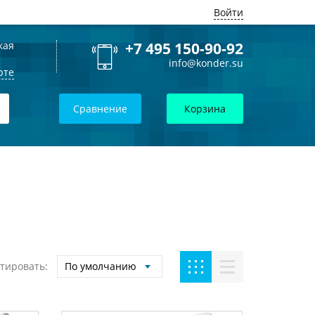
Войти
кая
+7 495 150-90-92
info@konder.su
рте
Сравнение
Корзина
тировать:
По умолчанию