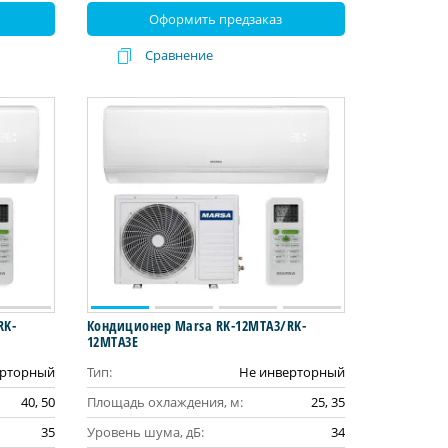
Оформить предзаказ
Сравнение
RK-
Кондиционер Marsa RK-12MTA3/RK-
12MTA3E
ерторный
Тип:
Не инверторный
40, 50
Площадь охлаждения, м:
25, 35
35
Уровень шума, дБ:
34