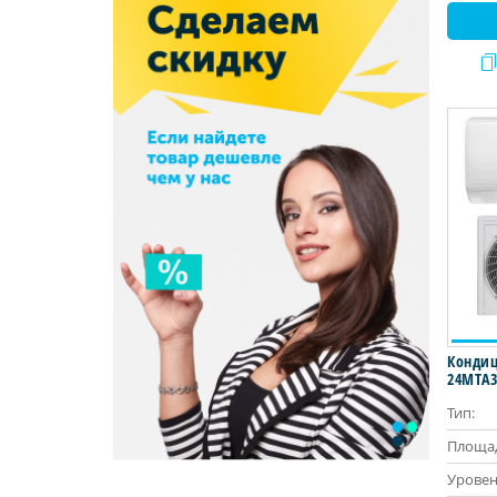
Кондиц
24MTA3
Тип:
Площад
Уровен