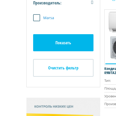
Производитель:
Marsa
Кондиц
09MTA2
Тип:
Площад
Уровен
Произв