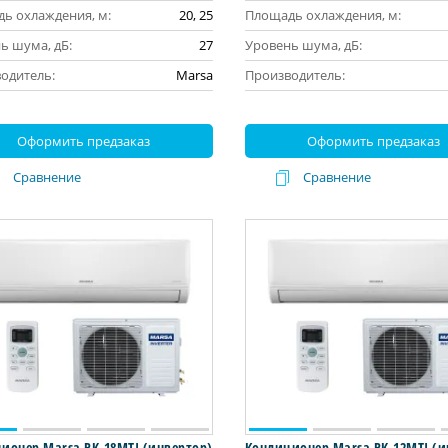
ь охлаждения, м:
20, 25
Площадь охлаждения, м:
ь шума, дБ:
27
Уровень шума, дБ:
одитель:
Marsa
Производитель:
Оформить предзаказ
Оформить предзаказ
Сравнение
Сравнение
ионер Marsa RK-18MTI (инвертор)
Кондиционер Marsa RK-12MTI (и