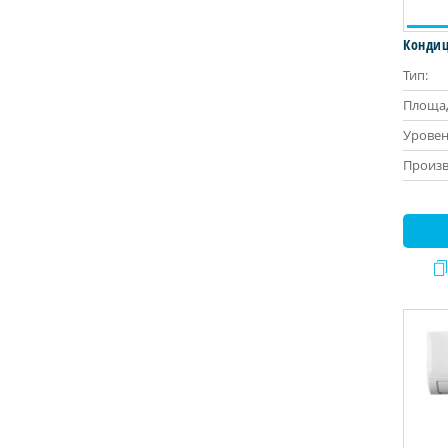
Кондиц
Тип:
Площад
Уровен
Произв