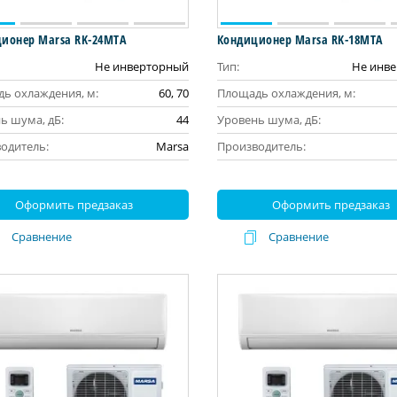
ионер Marsa RK-24MTA
Кондиционер Marsa RK-18MTA
Не инверторный
Тип:
Не инв
ь охлаждения, м:
60, 70
Площадь охлаждения, м:
ь шума, дБ:
44
Уровень шума, дБ:
одитель:
Marsa
Производитель:
Оформить предзаказ
Оформить предзаказ
Сравнение
Сравнение