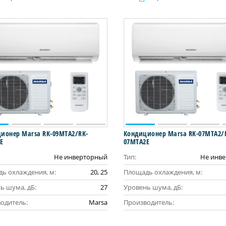
ионер Marsa RK-09MTA2/RK-
Кондиционер Marsa RK-07MTA2/
E
07MTA2E
Не инверторный
Тип:
Не инв
ь охлаждения, м:
20, 25
Площадь охлаждения, м:
ь шума, дБ:
27
Уровень шума, дБ:
одитель:
Marsa
Производитель: