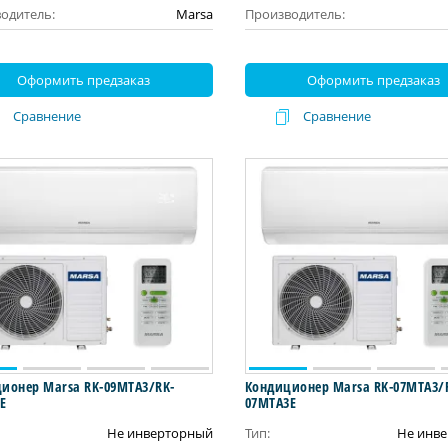
одитель:
Marsa
Производитель:
Оформить предзаказ
Оформить предзаказ
Сравнение
Сравнение
ионер Marsa RK-09MTA3/RK-
Кондиционер Marsa RK-07MTA3/
E
07MTA3E
Не инверторный
Тип:
Не инв