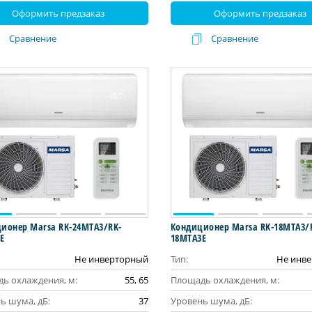
Оформить предзаказ
Оформить предзаказ
Сравнение
Сравнение
ионер Marsa RK-24MTA3/RK-
Кондиционер Marsa RK-18MTA3/
E
18MTA3E
Не инверторный
Тип:
Не инв
ь охлаждения, м:
55, 65
Площадь охлаждения, м:
ь шума, дБ:
37
Уровень шума, дБ: