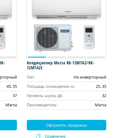
RK-
Кондиционер Marsa RK-12MTA2/RK-
12MTA2E
ерторный
Тип:
Не инверторный
45, 55
Площадь охлаждения, м:
25, 35
37
Уровень шума, дБ:
32
Marsa
Производитель:
Marsa
Оформить предзаказ
Сравнение