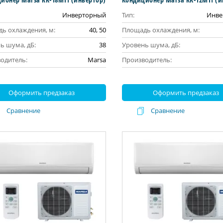
Инверторный
Тип:
Инве
ь охлаждения, м:
40, 50
Площадь охлаждения, м:
ь шума, дБ:
38
Уровень шума, дБ:
одитель:
Marsa
Производитель:
Оформить предзаказ
Оформить предзаказ
Сравнение
Сравнение