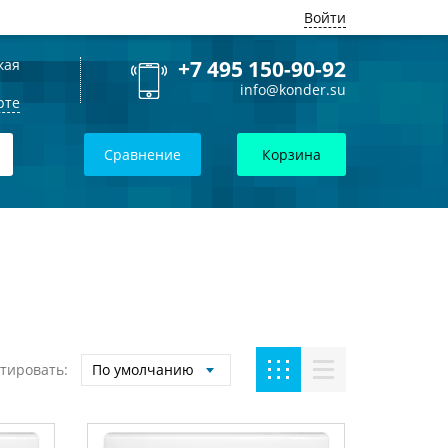
Войти
кая
+7 495 150-90-92
info@konder.su
рте
Сравнение
Корзина
тировать:
По умолчанию