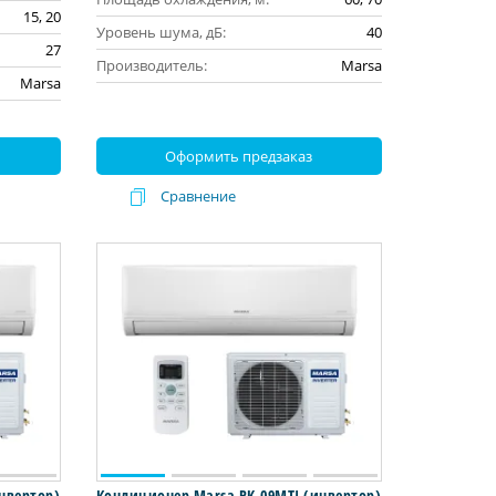
15, 20
Уровень шума, дБ:
40
27
Производитель:
Marsa
Marsa
Оформить предзаказ
Сравнение
нвертор)
Кондиционер Marsa RK-09MTI (инвертор)