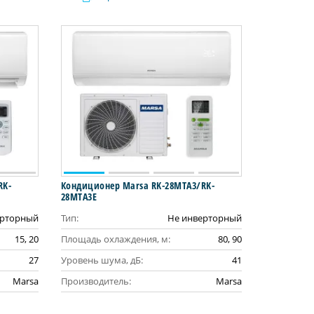
RK-
Кондиционер Marsa RK-28MTA3/RK-
28MTA3E
ерторный
Тип:
Не инверторный
15, 20
Площадь охлаждения, м:
80, 90
27
Уровень шума, дБ:
41
Marsa
Производитель:
Marsa