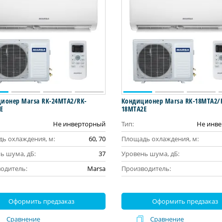
ионер Marsa RK-24MTA2/RK-
Кондиционер Marsa RK-18MTA2/
E
18MTA2E
Не инверторный
Тип:
Не инв
ь охлаждения, м:
60, 70
Площадь охлаждения, м:
ь шума, дБ:
37
Уровень шума, дБ:
одитель:
Marsa
Производитель:
Оформить предзаказ
Оформить предзаказ
Сравнение
Сравнение