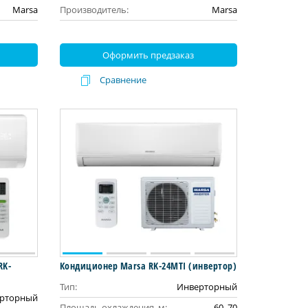
Marsa
Производитель:
Marsa
Оформить предзаказ
Сравнение
RK-
Кондиционер Marsa RK-24MTI (инвертор)
Тип:
Инверторный
ерторный
Площадь охлаждения, м:
60, 70