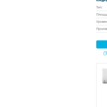
Тип:
Площад
Уровен
Произв