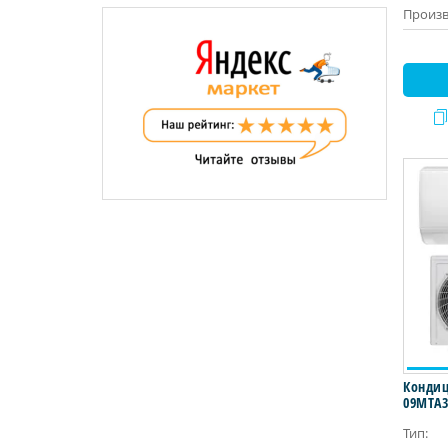
Произв
Кондиц
09MTA3
Тип: